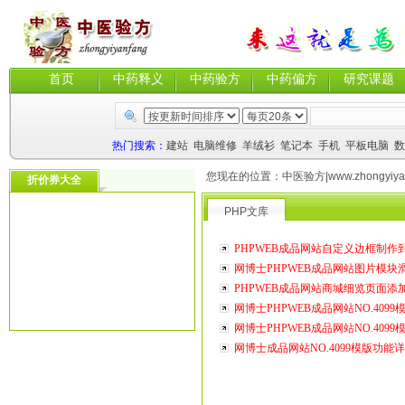
首页
中药释义
中药验方
中药偏方
研究课题
热门搜索：
建站
电脑维修
羊绒衫
笔记本
手机
平板电脑
数
您现在的位置：
中医验方|www.zhongyiyan
折价券大全
PHP文库
PHPWEB成品网站自定义边框制作
网博士PHPWEB成品网站图片模块
PHPWEB成品网站商城细览页面添
网博士PHPWEB成品网站NO.409
网博士PHPWEB成品网站NO.409
网博士成品网站NO.4099模版功能