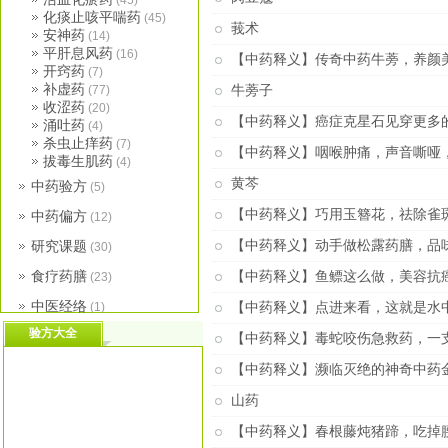
(45)
化痰止咳平喘药
(45)
莪术
安神药
(14)
平肝息风药
(16)
【中药释义】传奇中药牛蒡，养颜
开窍药
(7)
补虚药
(77)
牛蒡子
收涩药
(20)
【中药释义】癌症克星石见穿更多
涌吐药
(4)
杀虫止痒药
(7)
【中药释义】咽喉肿痛，声音嘶哑
拔毒生肌药
(4)
黄芩
中药验方
(5)
【中药释义】巧用玉簪花，祛除雀
中药偏方
(12)
研究课题
【中药释义】动手做松露药膳，品
(30)
食疗药膳
【中药释义】鱼鳔这么做，美容抗
(23)
中医经络
(1)
【中药释义】点进来看，这就是水
验方大全
推荐药茶
(1)
【中药释义】毒蛇咬伤急救药，一
杂谈
(23)
【中药释义】濒临灭绝的神奇中药
文献文章
(14)
山药
PHP源码文库
(6)
【中药释义】春根藤炖猪蹄，吃掉
建站文库
(8)