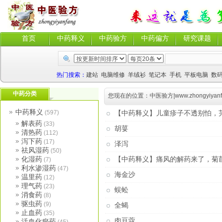
首页
中药释义
中药验方
中药偏方
研究课题
热门搜索：
建站
电脑维修
羊绒衫
笔记本
手机
平板电脑
数
中药分类
您现在的位置：
中医验方|www.zhongyiyanf
中药释义
(597)
【中药释义】儿童疹子不透别怕，
解表药
(33)
胡荽
清热药
(112)
泻下药
(17)
泽泻
祛风湿药
(50)
化湿药
【中药释义】痛风的解药来了，菊
(7)
利水渗湿药
(47)
海金沙
温里药
(12)
理气药
(23)
蜈蚣
消食药
(8)
驱虫药
(9)
全蝎
止血药
(35)
肉豆蔻
活血化瘀药