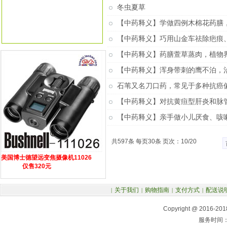
搜UFO
冬虫夏草
(27)
【中药释义】学做四例木棉花药膳
【中药释义】巧用山金车祛除疤痕
【中药释义】药膳萱草蒸肉，植物
【中药释义】浑身带刺的鹰不泊，
石苇又名刀口药，常见于多种抗癌
【中药释义】对抗黄疸型肝炎和脉
【中药释义】亲手做小儿厌食、咳
共597条 每页30条 页次：10/20
美国博士德望远变焦摄像机11026
仅售320元
关于我们
购物指南
支付方式
配送说
|
|
|
|
Copyright @ 2016-2
服务时间：周